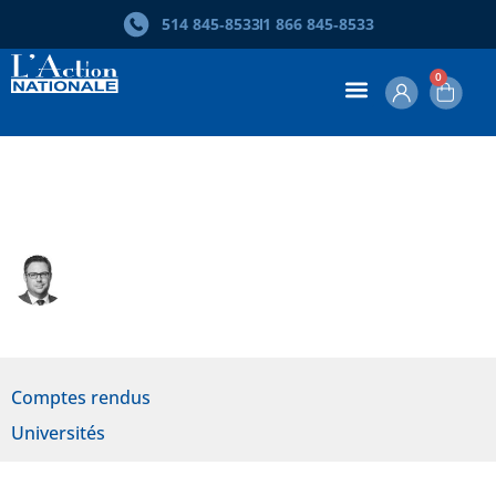
514 845‑8533
1 866 845‑8533
0
Alain Deneault. La médiocratie
Mathieu Bock-Côté
Comptes rendus
Universités