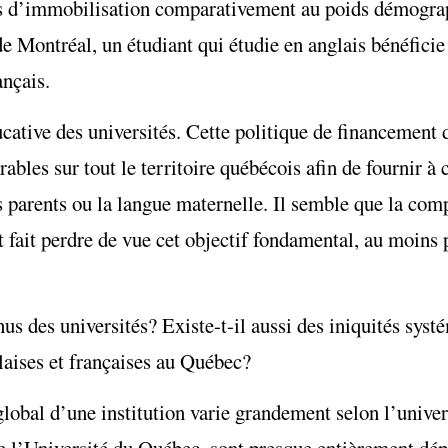
onds d’immobilisation comparativement au poids démogr
e Montréal, un étudiant qui étudie en anglais bénéficie
ançais.
ative des universités. Cette politique de financement de
rables sur tout le territoire québécois afin de fournir 
s parents ou la langue maternelle. Il semble que la comp
t fait perdre de vue cet objectif fondamental, au moins 
us des universités? Existe-t-il aussi des iniquités syst
glaises et françaises au Québec?
obal d’une institution varie grandement selon l’univers
 de l’Université du Québec, sont presque entièrement dé