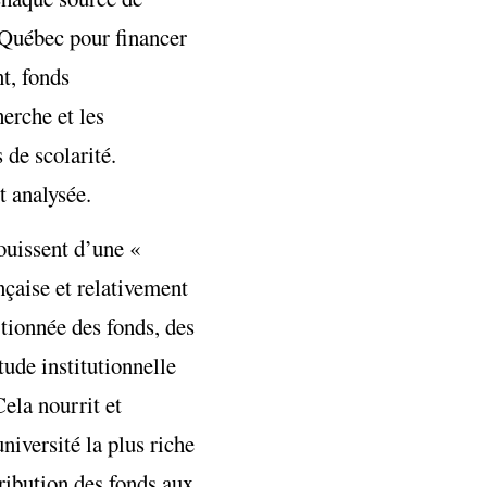
 Québec pour financer
t, fonds
erche et les
 de scolarité.
t analysée.
ouissent d’une «
ançaise et relativement
rtionnée des fonds, des
tude institutionnelle
ela nourrit et
niversité la plus riche
tribution des fonds aux