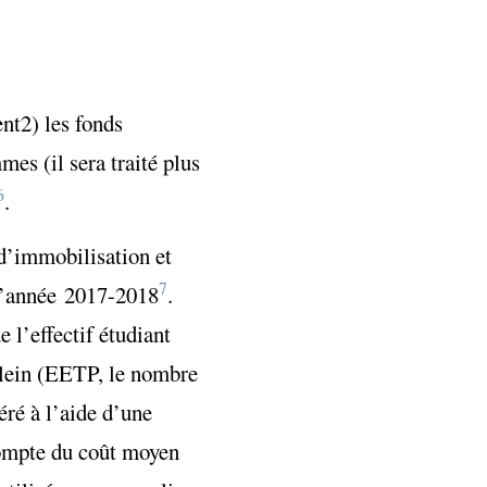
ent
2) les fonds
es (il sera traité plus
6
.
 d’immobilisation et
7
 l’année 2017-2018
.
 l’effectif étudiant
 plein (EETP, le nombre
éré à l’aide d’une
 compte du coût moyen