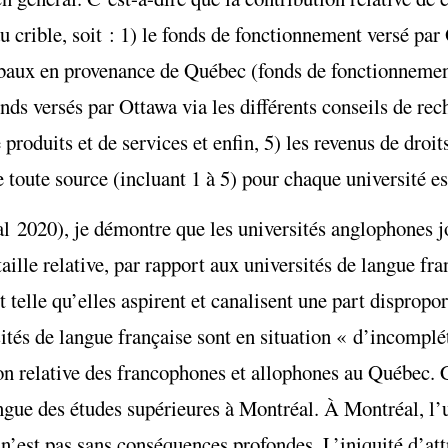
 crible, soit
:
1) le fonds de fonctionnement versé par
obaux en provenance de Québec (fonds de fonctionnemen
ds versés par Ottawa via les différents conseils de rech
 produits et de services et enfin, 5) les revenus de droits
 toute source (incluant 1 à 5) pour chaque université es
al 2020)
, je démontre que les universités anglophones j
 taille relative, par rapport aux universités de langue fr
telle qu’elles aspirent et canalisent une part dispropo
sités de langue française sont en situation « d’incomplé
ion relative des francophones et allophones au Québec. C
ngue des études supérieures à Montréal.
À
Montréal, l’u
a n’est pas sans conséquences profondes. L’iniquité d’at