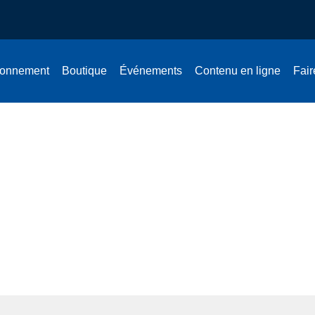
onnement
Boutique
Événements
Contenu en ligne
Fair
nglaises sont favorisées