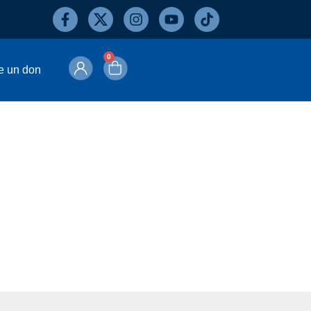
0
e un don