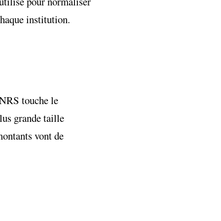
utilisé pour normaliser
haque institution.
’INRS touche le
lus grande taille
montants vont de