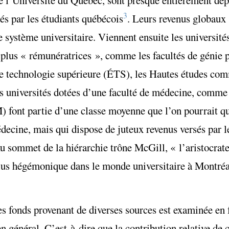
3
és par les étudiants québécois
. Leurs revenus globaux
e système universitaire. Viennent ensuite les universités
 plus « rémunératrices », comme les facultés de génie p
 de technologie supérieure (ÉTS), les Hautes études c
s universités dotées d’une faculté de médecine, comme 
 font partie d’une classe moyenne que l’on pourrait qu
decine, mais qui dispose de juteux revenus versés par l
Au sommet de la hiérarchie trône McGill, « l’aristocrate
n plus hégémonique dans le monde universitaire à Montré
des fonds provenant de diverses sources est examinée en 
en général. C’est-à-dire que la contribution relative de