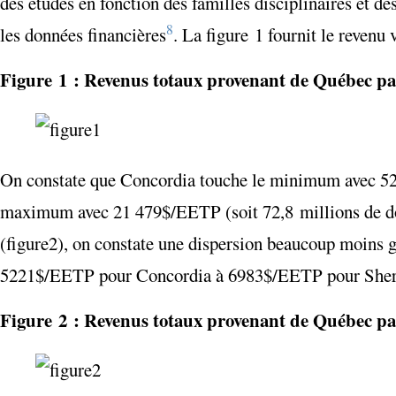
des études en fonction des familles disciplinaires et 
8
les données financières
. La figure 1 fournit le reven
Figure 1 : Revenus totaux provenant de Québec p
On constate que Concordia touche le minimum avec 5
maximum avec 21 479
$/EETP (soit 72,8 millions de dol
(figure
2), on constate une dispersion beaucoup moins 
5221
$/EETP pour Concordia à 6983
$/EETP pour Sherb
Figure 2 : Revenus totaux provenant de Québec p