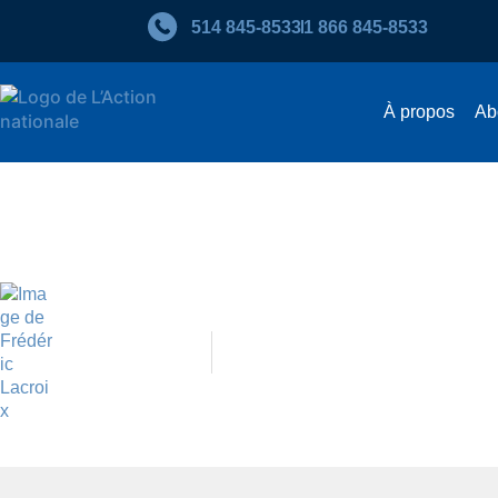
514 845‑8533
1 866 845‑8533
À propos
Ab
Au Québec, les universités a
Frédéric Lacroix
Septembre 2021