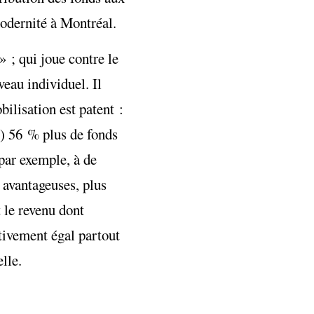
modernité à Montréal.
 ; qui joue contre le
veau individuel. Il
bilisation est patent :
he) 56 % plus de fonds
par exemple, à de
s avantageuses, plus
t le revenu dont
tivement égal partout
elle.