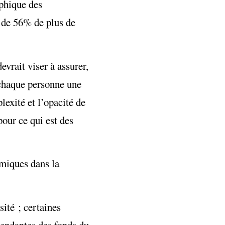
aphique des
 de 56
% de plus de
vrait viser à assurer,
à chaque personne une
lexité et l’opacité de
pour ce qui est des
émiques dans la
ité ; certaines
pendantes des fonds du