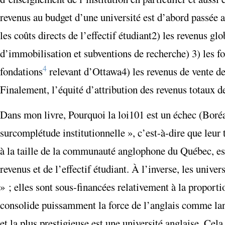
revenus au budget d’une université est d’abord passée au
les coûts directs de l’effectif étudiant
2) les revenus gl
d’immobilisation et subventions de recherche) 3) les fon
4
fondations
relevant d’Ottawa
4) les revenus de vente de
Finalement, l’équité d’attribution des revenus totaux de
Dans mon livre, Pourquoi la loi
101 est un échec (Boré
surcomplétude institutionnelle
»
, c’est-à-dire que leur
à la taille de la communauté anglophone du Québec, est 
revenus et de l’effectif étudiant.
À l’inverse
, les univer
»
; elles sont sous-financées relativement à la proport
consolide puissamment la force de l’anglais comme la
et la plus prestigieuse est une université anglaise. Cel