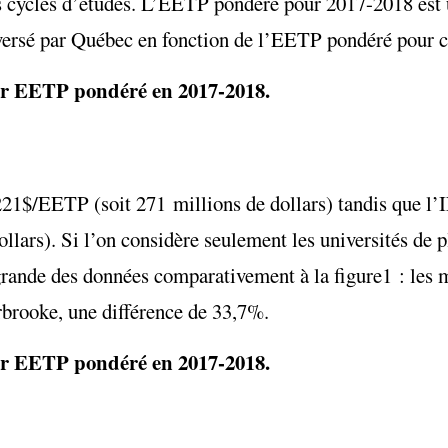
des cycles d’études. L’EETP pondéré pour 2017-2018 est 
u versé par Québec en fonction de l’EETP pondéré pour c
ar EETP pondéré en 2017-2018.
221
$/EETP (soit 271 millions de dollars) tandis que l
lars). Si l’on considère seulement les universités de p
grande des données comparativement à la figure
1
:
les 
rooke, une différence de 33,7
%.
ar EETP pondéré en 2017-2018.