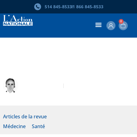
514 845‑8533
1 866 845‑8533
0
Bref historique de l’étiolement du
Collège des médecins du Québec
Frédéric Lacroix
Octobre-Novembre 2022
Articles de la revue
Médecine
Santé