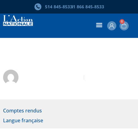
514 845‑8533
1 866 845‑8533
0
David Goudreault (dir.). Ta langue
Jean-François Plante-Tan
Mars 2025
Comptes rendus
Langue française