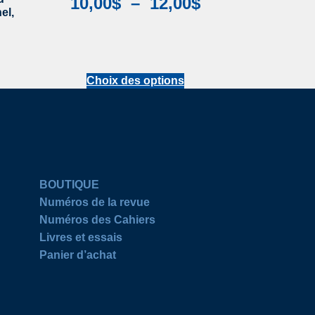
10,00
$
–
12,00
$
el,
Choix des options
BOUTIQUE
Numéros de la revue
Numéros des Cahiers
Livres et essais
Panier d’achat