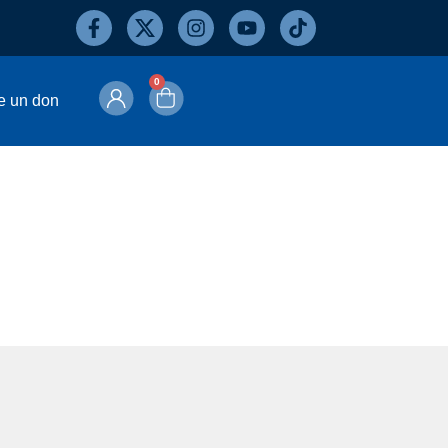
0
e un don