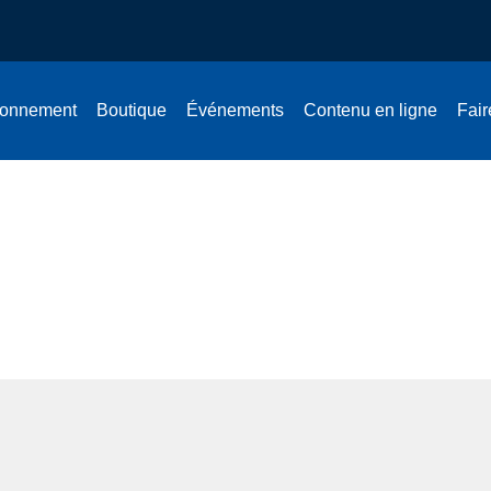
onnement
Boutique
Événements
Contenu en ligne
Fair
s du sens