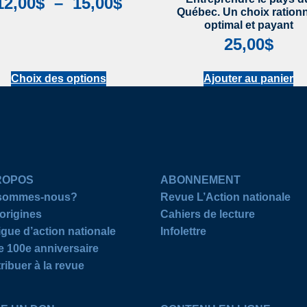
12,00
$
–
15,00
$
Québec. Un choix rationn
optimal et payant
25,00
$
Choix des options
Ajouter au panier
ROPOS
ABONNEMENT
 sommes-nous?
Revue L’Action nationale
origines
Cahiers de lecture
igue d’action nationale
Infolettre
e 100e anniversaire
ribuer à la revue