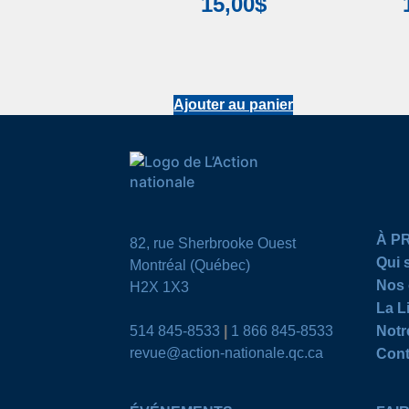
15,00
$
Ajouter au panier
À P
82, rue Sherbrooke Ouest
Qui
Montréal (Québec)
Nos 
H2X 1X3
La L
514 845-8533
|
1 866 845-8533
Notr
revue@action-nationale.qc.ca
Cont