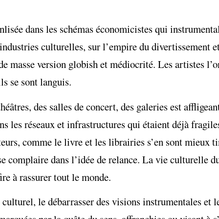
enlisée dans les schémas économicistes qui instrumental
industries culturelles, sur l’empire du divertissement e
e masse version globish et médiocrité. Les artistes l’on
ils se sont languis.
théâtres, des salles de concert, des galeries est affligea
 les réseaux et infrastructures qui étaient déjà fragiles
urs, comme le livre et les librairies s’en sont mieux tir
 se complaire dans l’idée de relance. La vie culturelle d
ire à rassurer tout le monde.
ulturel, le débarrasser des visions instrumentales et l
arquées par la quête du sens, affranchies ou visant à s