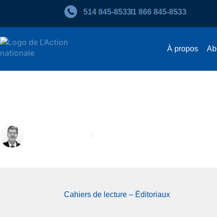
514 845‑8533
1 866 845‑8533
À propos
Ab
Été 2021 – Place aux artisan
Robert Laplante
Été 2021
Cahiers de lecture – Éditoriaux