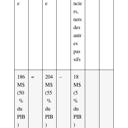
e
e
ncie
rs,
nets
des
autr
es
pas
sifs
186
=
204
–
18
M$
M$
M$
(50
(55
(5
%
%
%
du
du
du
PIB
PIB
PIB
)
)
)