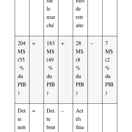
sur
mes
le
de
mar
retr
ché
aite
204
=
183
+
28
–
7
M$
M$
M$
M$
(55
(49
(8
(2
%
%
%
%
du
du
du
du
PIB
PIB
PIB
PIB
)
)
)
)
Det
=
Det
–
Act
te
te
ifs
nett
brut
fina