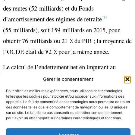
des rentes (52 milliards) et du Fonds
10
d’amortissement des régimes de retraite
(55 milliards), soit 159 milliards en 2015, pour
obtenir 76 milliards ou 21
٪ du PIB ; la moyenne de
l’OCDE était de ٧
2
٪ pour la même année
.
Le calcul de l’endettement net en imputant au
Québec 20 % de la dette non échue du Canada
Gérer le consentement
(20 % de 665 = 133 milliards), ainsi que 20 % de
Pour offrir les meilleures expériences, nous utilisons des technologies
telles que les cookies pour stocker et/ou accéder aux informations des
ses actifs financiers (20 % de 337 = 67 milliards),
appareils. Le fait de consentir à ces technologies nous permettra de traiter
des données telles que le comportement de navigation ou les ID uniques
établirait cet endettement à 76 + 133-67 = 142
sur ce site. Le fait de ne pas consentir ou de retirer son consentement
peut avoir un effet négatif sur certaines caractéristiques et fonctions.
milliards, soit 38 % du PIB.