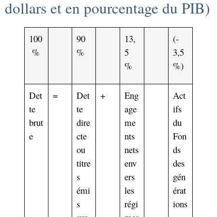
dollars et en pourcentage du PIB)
100
90
13,
(-
%
%
5
3,5
%
%)
Det
=
Det
+
Eng
Act
te
te
age
ifs
brut
dire
me
du
e
cte
nts
Fon
ou
nets
ds
titre
env
des
s
ers
gén
émi
les
érat
s
régi
ions