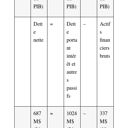
PIB)
PIB)
PIB)
Dett
=
Dett
–
Actif
e
e
s
nette
porta
finan
nt
ciers
intér
bruts
êt et
autre
s
passi
fs
687
=
1024
–
337
M$
M$
M$