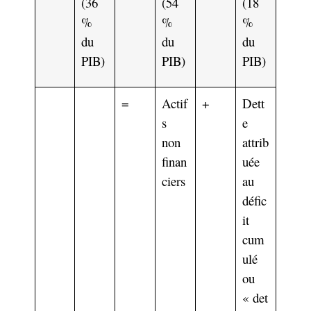
(36
(54
(18
%
%
%
du
du
du
PIB)
PIB)
PIB)
=
Actif
+
Dett
s
e
non
attrib
finan
uée
ciers
au
défic
it
cum
ulé
ou
« det