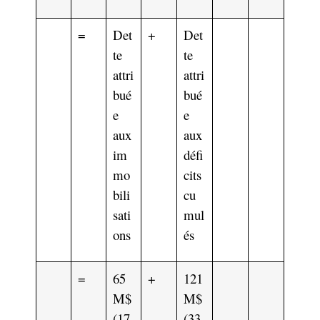
=
Det
+
Det
te
te
attri
attri
bué
bué
e
e
aux
aux
im
défi
mo
cits
bili
cu
sati
mul
ons
és
=
65
+
121
M$
M$
(17
(33