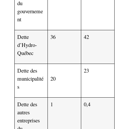
du
gouverneme
nt
Dette
36
42
d’Hydro-
Québec
Dette des
23
municipalité
20
s
Dette des
1
0,4
autres
entreprises
du