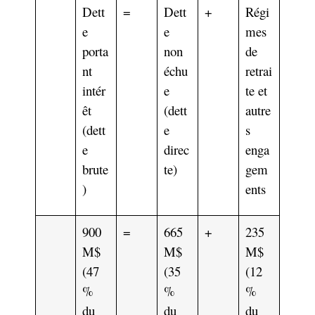
Dett
=
Dett
+
Régi
e
e
mes
porta
non
de
nt
échu
retrai
intér
e
te et
êt
(dett
autre
(dett
e
s
e
direc
enga
brute
te)
gem
)
ents
900
=
665
+
235
M$
M$
M$
(47
(35
(12
%
%
%
du
du
du