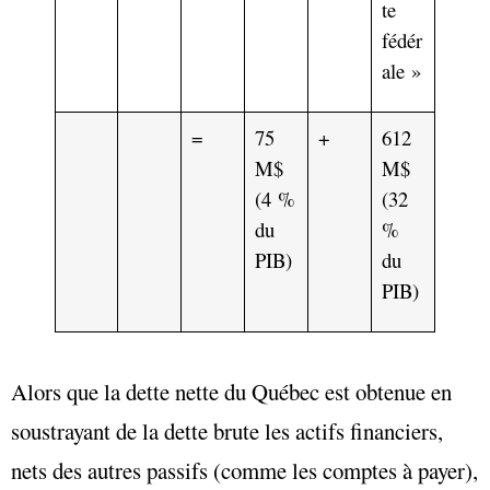
te
fédér
ale »
=
75
+
612
M$
M$
(4 %
(32
du
%
PIB)
du
PIB)
Alors que la
dette nette
du Québec est obtenue en
soustrayant de la
dette brute
les
actifs financiers,
nets des autres passifs
(comme les comptes à payer),