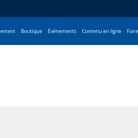
nement
Boutique
Événements
Contenu en ligne
Fair
s si nouveau que cela