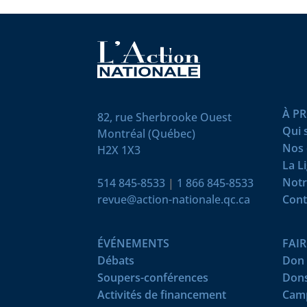
À P
82, rue Sherbrooke Ouest
Qui
Montréal (Québec)
Nos 
H2X 1X3
La L
Notr
514 845-8533
|
1 866 845-8533
revue@action-nationale.qc.ca
Cont
ÉVÉNEMENTS
FAI
Débats
Don 
Soupers-conférences
Dons
Activités de financement
Camp