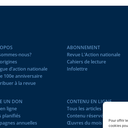
ROPOS
ABONNEMENT
 sommes-nous?
Revue L’Action nationale
origines
Cahiers de lecture
igue d’action nationale
Infolettre
e 100e anniversaire
ribuer à la revue
RE UN DON
CONTENU EN LIGNE
en ligne
Tous les articles
 planifiés
Contenu réservé
Pour offrir 
agnes annuelles
Œuvres du mois
cookies pour