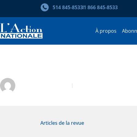
514 845‑8533
1 866 845‑8533
À propos
Abon
Enseignement à distance : pa
Laurence St-Germain
Septembre 2019
Articles de la revue