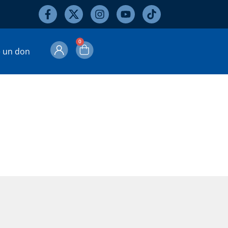
0
e un don