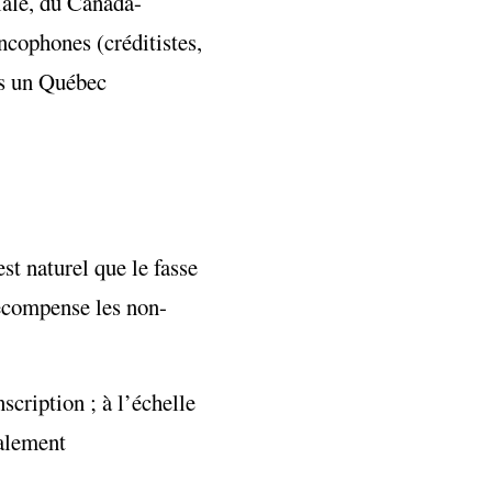
iale, du Canada-
ncophones (créditistes,
s un Québec
st naturel que le fasse
écompense les non-
scription ; à l’échelle
nalement