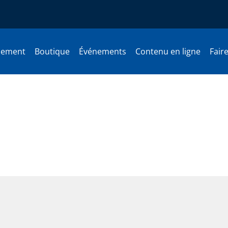
nement
Boutique
Événements
Contenu en ligne
Fair
en sans Histoire