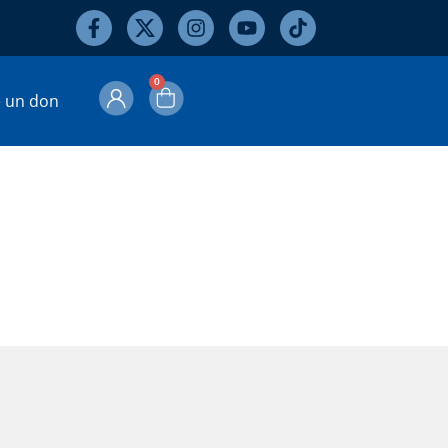
0
e un don