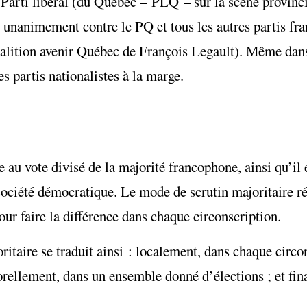
 Parti libéral (du Québec – PLQ – sur la scène provinc
 unanimement contre le PQ et tous les autres partis fra
lition avenir Québec de François Legault). Même dan
es partis nationalistes à la marge.
au vote divisé de la majorité francophone, ainsi qu’il e
ociété démocratique. Le mode de scrutin majoritaire r
r faire la différence dans chaque circonscription.
itaire se traduit ainsi : localement, dans chaque circon
orellement, dans un ensemble donné d’élections ; et fi