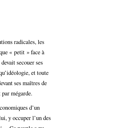
tions radicales, les
que « petit » face à
 devait secouer ses
qu’idéologie, et toute
devant ses maîtres de
ôt par mégarde.
s économiques d’un
lui, y occuper l’un des
hui… Ce peuple a pu