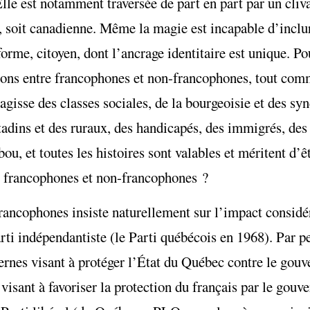
Elle est notamment traversée de part en part par un cli
e, soit canadienne. Même la magie est incapable d’inclu
me, citoyen, dont l’ancrage identitaire est unique. Pou
ations entre francophones et non-francophones, tout comm
s’agisse des classes sociales, de la bourgeoisie et des s
itadins et des ruraux, des handicapés, des immigrés, des
abou, et toutes les histoires sont valables et méritent d’
re francophones et non-francophones ?
francophones insiste naturellement sur l’impact consid
parti indépendantiste (le Parti québécois en 1968). Par 
ernes visant à protéger l’État du Québec contre le gouv
isant à favoriser la protection du français par le gouv