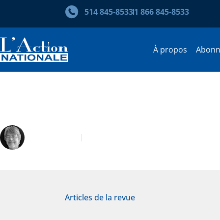
514 845‑8533
1 866 845‑8533
À propos
Abon
Gérard Bouchard : un histori
Pierre Serré
Juin 2015
Articles de la revue