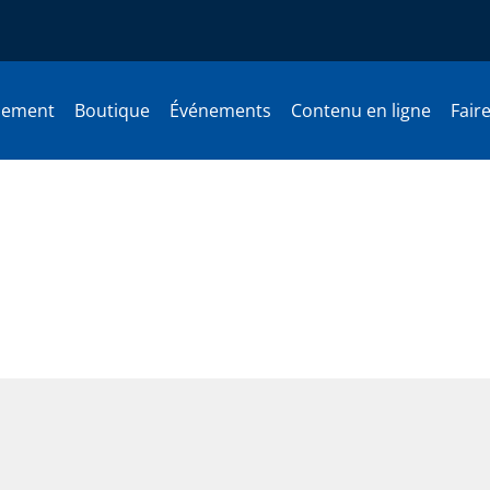
nement
Boutique
Événements
Contenu en ligne
Fair
 peuple