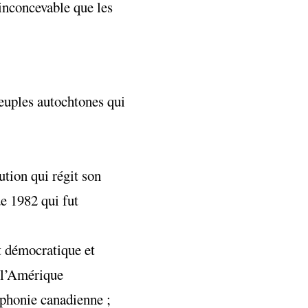
z inconcevable que les
peuples autochtones qui
ution qui régit son
de 1982 qui fut
t démocratique et
s l’Amérique
ophonie canadienne ;