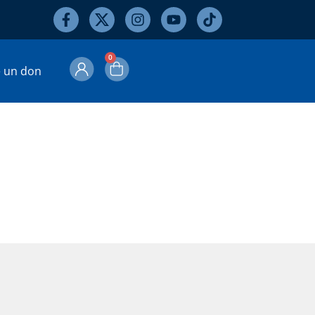
0
e un don