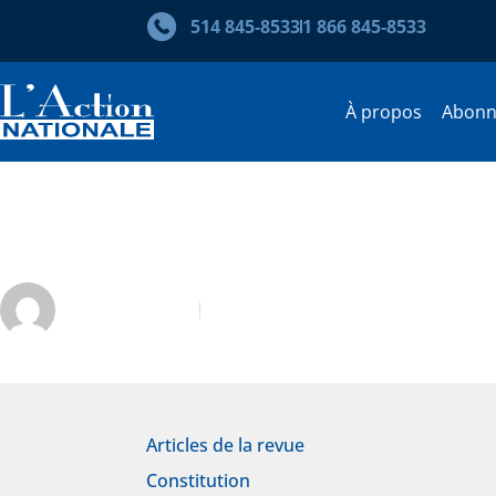
514 845‑8533
1 866 845‑8533
À propos
Abon
L’assemblée constituante du
Jean-Luc Dion
Janvier 2018
Articles de la revue
Constitution