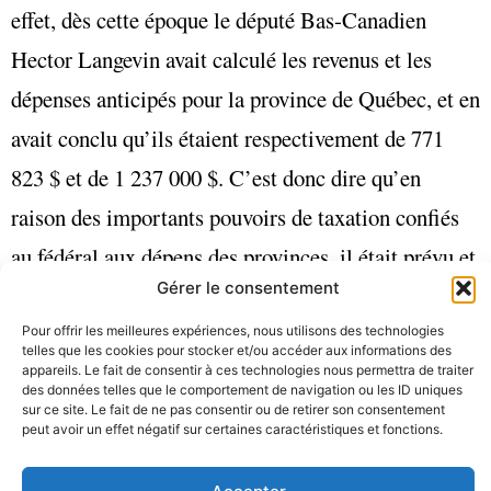
effet, dès cette époque le député Bas-Canadien
Hector Langevin avait calculé les revenus et les
dépenses anticipés pour la province de Québec, et en
avait conclu qu’ils étaient respectivement de 771
823 $ et de 1 237 000 $. C’est donc dire qu’en
raison des importants pouvoirs de taxation confiés
au fédéral aux dépens des provinces, il était prévu et
Gérer le consentement
souhaité que ces dernières allaient devoir compter
sur le fédéral pour boucler leurs budgets. Et
Pour offrir les meilleures expériences, nous utilisons des technologies
telles que les cookies pour stocker et/ou accéder aux informations des
évidemment, cela n’était pas sans effet sur
appareils. Le fait de consentir à ces technologies nous permettra de traiter
des données telles que le comportement de navigation ou les ID uniques
l’autonomie des provinces dans leurs propres
sur ce site. Le fait de ne pas consentir ou de retirer son consentement
peut avoir un effet négatif sur certaines caractéristiques et fonctions.
champs de compétences. À l’heure des grandes