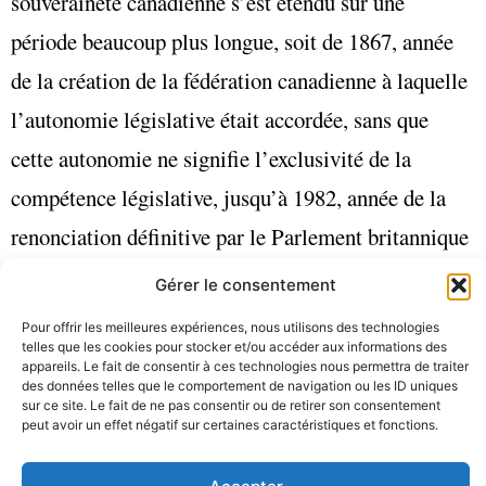
souveraineté canadienne s’est étendu sur une
période beaucoup plus longue, soit de 1867, année
de la création de la fédération canadienne à laquelle
l’autonomie législative était accordée, sans que
cette autonomie ne signifie l’exclusivité de la
compétence législative, jusqu’à 1982, année de la
renonciation définitive par le Parlement britannique
[19]
de sa compétence législative sur le Canada.
Si la
Gérer le consentement
date de l’adoption du
Statut de Westminster
sert de
Pour offrir les meilleures expériences, nous utilisons des technologies
telles que les cookies pour stocker et/ou accéder aux informations des
point de repère historique et juridique, il n’en reste
appareils. Le fait de consentir à ces technologies nous permettra de traiter
des données telles que le comportement de navigation ou les ID uniques
pas moins que plusieurs aspects de la souveraineté
sur ce site. Le fait de ne pas consentir ou de retirer son consentement
peut avoir un effet négatif sur certaines caractéristiques et fonctions.
ne furent obtenus ou exercés qu’après 1931. On peut
compter parmi ces événements la déclaration de