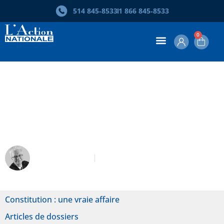
514 845‑8533
1 866 845‑8533
0
La succession royale, la constitution
canadienne et la constitution du
Québec
André Binette
Avril 2008
Constitution : une vraie affaire
Articles de dossiers