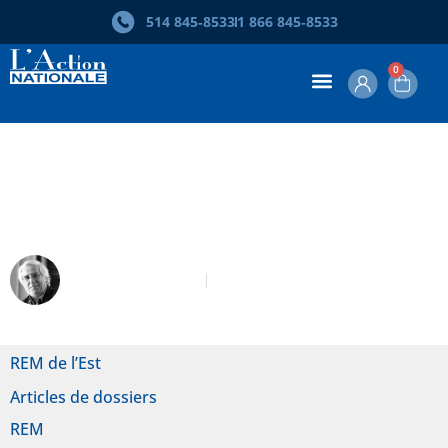
514 845‑8533
1 866 845‑8533
0
Le REM de l’Est à la manière des
années 1960
Gérard Beaudet
Mars-Avril 2022
REM de l’Est
Articles de dossiers
REM