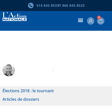
514 845‑8533
1 866 845‑8533
0
Le souverainisme est mort, vive
l’indépendance !
Patrick Sabourin
Juin-Septembre 2018
Élections 2018 : le tournant
Articles de dossiers