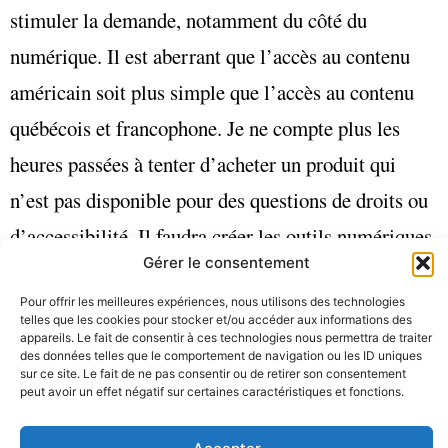
stimuler la demande, notamment du côté du
numérique. Il est aberrant que l’accès au contenu
américain soit plus simple que l’accès au contenu
québécois et francophone. Je ne compte plus les
heures passées à tenter d’acheter un produit qui
n’est pas disponible pour des questions de droits ou
d’accessibilité. Il faudra créer les outils numériques
Gérer le consentement
pour faciliter l’accès au contenu québécois et
Pour offrir les meilleures expériences, nous utilisons des technologies
francophone (films, musique, livres), ce qui requiert
telles que les cookies pour stocker et/ou accéder aux informations des
appareils. Le fait de consentir à ces technologies nous permettra de traiter
une stratégie claire en matière de droits d’auteurs,
des données telles que le comportement de navigation ou les ID uniques
sur ce site. Le fait de ne pas consentir ou de retirer son consentement
de plate-forme, de partenariat avec le privé, etc. Les
peut avoir un effet négatif sur certaines caractéristiques et fonctions.
ébauches de stratégie numérique qui ont été