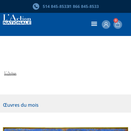
514 845‑8533
1 866 845‑8533
0
Œuvre du mois – Jean McEwen
L’Action nationale
Œuvres du mois