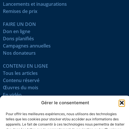
Lancements et inaugurations
Remises de prix
FAIRE UN DON
Don en ligne
Dons planifiés
Campagnes annuelles
Nos donateurs
CONTENU EN LIGNE
Tous les articles
Contenu réservé
Œuvres du mois
En vidéo
Gérer le consentement
SUIVEZ-NOUS
Pour offrir les meilleures expériences, nous utilisons des technologies
telles que les cookies pour stocker et/ou accéder aux informations des
appareils. Le fait de consentir à ces technologies nous permettra de traiter