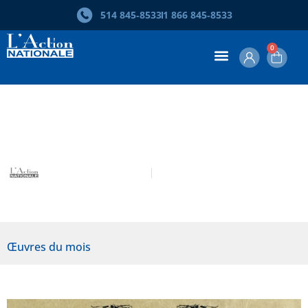
514 845‑8533
1 866 845‑8533
0
Œuvre du mois – Lisette Thibeault
L’Action nationale
Mai 2015
Œuvres du mois