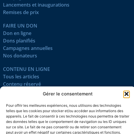
Lancements et inaugurations
Remises de prix
FAIRE UN DON
Don en ligne
Dons planifiés
Campagnes annuelles
Nos donateurs
CONTENU EN LIGNE
Tous les articles
Contenu réservé
Œuvres du mois
Gérer le consentement
En vidéo
Pour offrir les meilleures expériences, nous utilisons des technologies
telles que les cookies pour stocker et/ou accéder aux informations des
SUIVEZ-NOUS
appareils. Le fait de consentir à ces technologies nous permettra de traiter
des données telles que le comportement de navigation ou les ID uniques
sur ce site. Le fait de ne pas consentir ou de retirer son consentement
peut avoir un effet négatif sur certaines caractéristiques et fonctions.