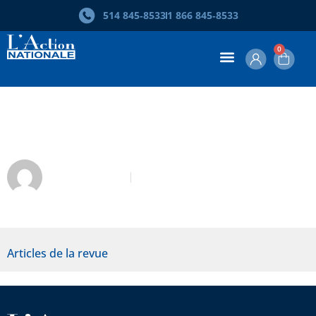
514 845‑8533
1 866 845‑8533
0
Oligopolarchie
Ariel Thibault
Janvier 2022
Articles de la revue