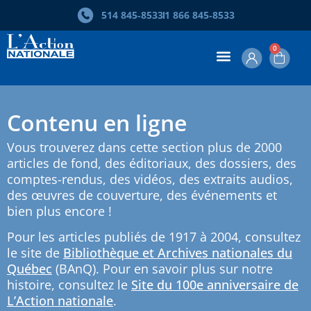
514 845‑8533
1 866 845‑8533
0
Contenu en ligne
Vous trouverez dans cette section plus de 2000
articles de fond, des éditoriaux, des dossiers, des
comptes-rendus, des vidéos, des extraits audios,
des œuvres de couverture, des événements et
bien plus encore !
Pour les articles publiés de 1917 à 2004, consultez
le site de
Bibliothèque et Archives nationales du
Québec
(BAnQ). Pour en savoir plus sur notre
histoire, consultez le
Site du 100e anniversaire de
L’Action nationale
.