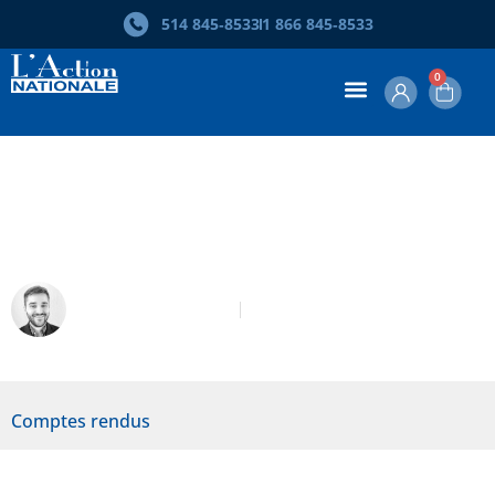
514 845‑8533
1 866 845‑8533
0
Pierre Mouterde. Les impasses de la
rectitude politique
David Santarossa
Septembre 2020
Comptes rendus