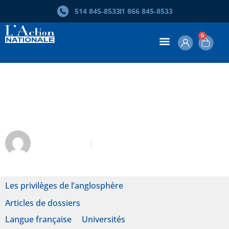
514 845‑8533
1 866 845‑8533
0
Plutôt que de donner un milliard à
McGill…
André Sirois
Septembre 2021
Les privilèges de l’anglosphère
Articles de dossiers
Langue française
Universités