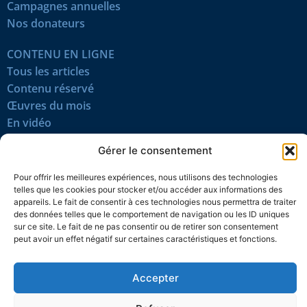
Campagnes annuelles
Nos donateurs
CONTENU EN LIGNE
Tous les articles
Contenu réservé
Œuvres du mois
En vidéo
Gérer le consentement
SUIVEZ-NOUS
Pour offrir les meilleures expériences, nous utilisons des technologies
telles que les cookies pour stocker et/ou accéder aux informations des
appareils. Le fait de consentir à ces technologies nous permettra de traiter
des données telles que le comportement de navigation ou les ID uniques
sur ce site. Le fait de ne pas consentir ou de retirer son consentement
peut avoir un effet négatif sur certaines caractéristiques et fonctions.
Confidentialité
Témoins
Mentions légales
Plan du site
Accepter
© 2026 L’Action nationale