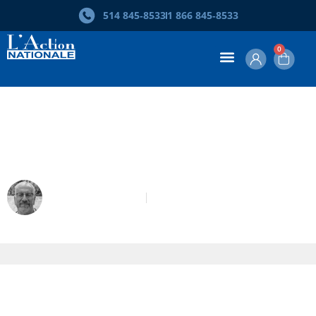
514 845‑8533
1 866 845‑8533
0
Prix Richard-Arès 2009 – Allocution
du jury
Michel Seymour
Prix Richard-Arès