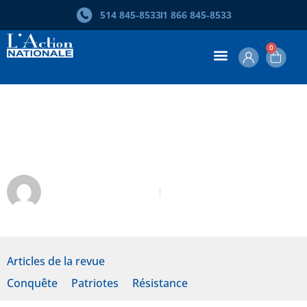
514 845‑8533
1 866 845‑8533
0
Résistance et collaboration en pays
conquis
Romain Gaudreault
Septembre 2010
Articles de la revue
Conquête
Patriotes
Résistance