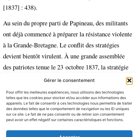
[1837] : 438).
Au sein du propre parti de Papineau, des militants
ont déjà commencé à préparer la résistance violente
à la Grande-Bretagne. Le conflit des stratégies
devient bientôt virulent. À une grande assemblée
des patriotes tenue le 23 octobre 1837, la stratégie
de non-collaboration et de résistance non violente
Gérer le consentement
du chef des patriotes est désavouée publiquement
Pour offrir les meilleures expériences, nous utilisons des technologies
telles que les cookies pour stocker et/ou accéder aux informations des
par Wolfred Nelson, l’un des plus ardents partisans
appareils. Le fait de consentir à ces technologies nous permettra de traiter
des données telles que le comportement de navigation ou les ID uniques
de la lutte violente contre la Grande-Bretagne : « Je
sur ce site. Le fait de ne pas consentir ou de retirer son consentement
peut avoir un effet négatif sur certaines caractéristiques et fonctions.
diffère d’opinion avec M. Papineau. Je dis que le
temps est venu. Je vous conseille de mettre de côté