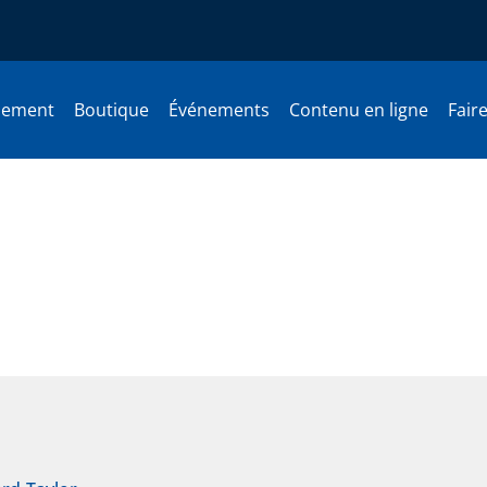
nement
Boutique
Événements
Contenu en ligne
Fair
ostic de Bouchard et Taylor