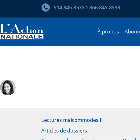
514 845‑8533
1 866 845‑8533
À propos
Abon
Une critique du double diagn
Joëlle Quérin
Octobre 2008
Lectures malcommodes II
Articles de dossiers