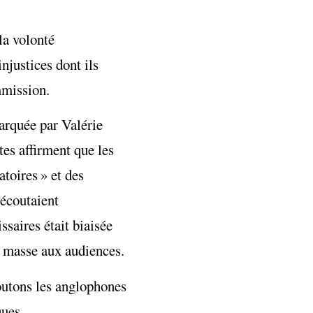
la volonté
njustices dont ils
mmission.
arquée par Valérie
tes affirment que les
atoires » et des
 écoutaient
saires était biaisée
n masse aux audiences.
joutons les anglophones
ques