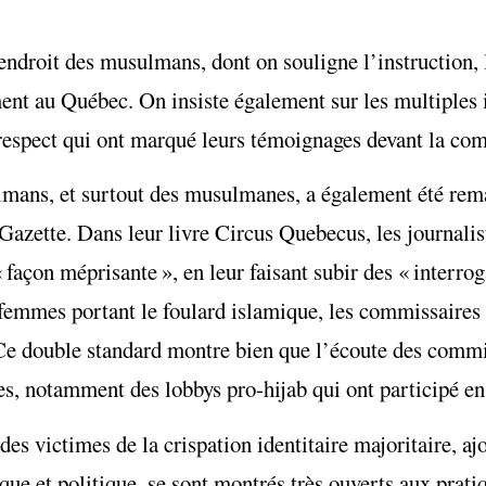
endroit des musulmans, dont on souligne l’instruction, 
ment au Québec. On insiste également sur les multiples i
le respect qui ont marqué leurs témoignages devant la co
ulmans, et surtout des musulmanes, a également été rem
 Gazette. Dans leur livre Circus Quebecus, les journalis
 façon méprisante », en leur faisant subir des « interrog
 femmes portant le foulard islamique, les commissaires
Ce double standard montre bien que l’écoute des commis
es, notamment des lobbys pro-hijab qui ont participé e
des victimes de la crispation identitaire majoritaire, a
ue et politique, se sont montrés très ouverts aux prati