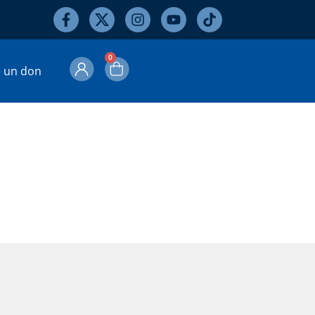
0
e un don