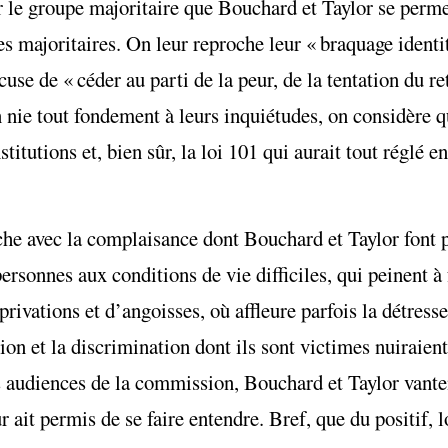
r le groupe majoritaire que Bouchard et Taylor se permet
es majoritaires. On leur reproche leur « braquage identit
e de « céder au parti de la peur, de la tentation du retr
On nie tout fondement à leurs inquiétudes, on considère q
itutions et, bien sûr, la loi 101 qui aurait tout réglé e
che avec la complaisance dont Bouchard et Taylor font p
sonnes aux conditions de vie difficiles, qui peinent à 
e privations et d’angoisses, où affleure parfois la détress
ion et la discrimination dont ils sont victimes nuiraient
 audiences de la commission, Bouchard et Taylor vanten
ait permis de se faire entendre. Bref, que du positif, lo