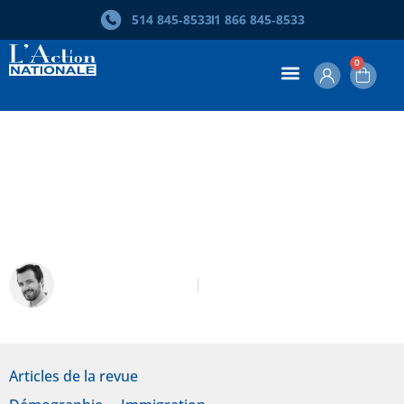
514 845‑8533
1 866 845‑8533
0
Une politique nationale de
population pour guider l’avenir du
Québec
Guillaume Marois
Décembre 2012
Articles de la revue