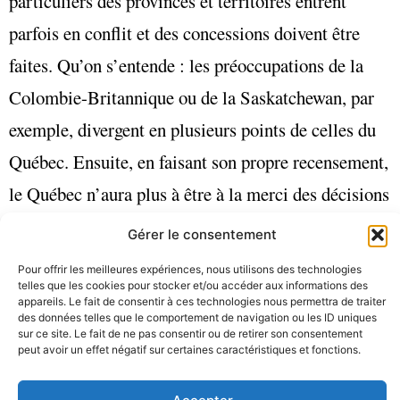
particuliers des provinces et territoires entrent
parfois en conflit et des concessions doivent être
faites. Qu’on s’entende : les préoccupations de la
Colombie-Britannique ou de la Saskatchewan, par
exemple, divergent en plusieurs points de celles du
Québec. Ensuite, en faisant son propre recensement,
le Québec n’aura plus à être à la merci des décisions
prises par le gouvernement fédéral. Quoi qu’en
Gérer le consentement
pense le reste du Canada, il pourrait ainsi rétablir sa
Pour offrir les meilleures expériences, nous utilisons des technologies
propre version du questionnaire long du
telles que les cookies pour stocker et/ou accéder aux informations des
appareils. Le fait de consentir à ces technologies nous permettra de traiter
recensement, mettre en place des indicateurs
des données telles que le comportement de navigation ou les ID uniques
sur ce site. Le fait de ne pas consentir ou de retirer son consentement
pertinents pour assurer une bonne gouvernance et
peut avoir un effet négatif sur certaines caractéristiques et fonctions.
parallèlement, du moins, c’est notre souhait, se