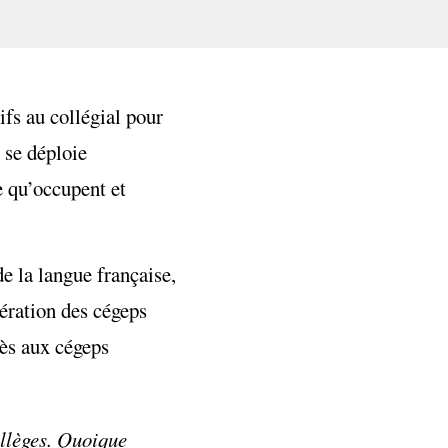
fs au collégial pour
 se déploie
e qu’occupent et
de la langue française,
dération des cégeps
cès aux cégeps
ollèges. Quoique