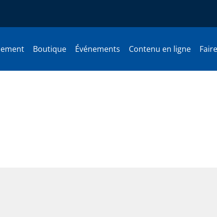
nement
Boutique
Événements
Contenu en ligne
Fair
ollégial. Un modèle trompeur