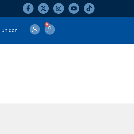
0
e un don