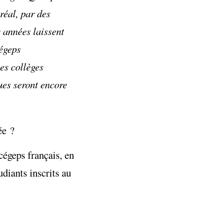
réal, par des
 années laissent
cégeps
es collèges
ues seront encore
ée ?
 cégeps français, en
diants inscrits au