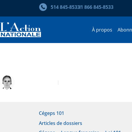
514 845‑8533
1 866 845‑8533
À propos
Abon
Prévisions des effectifs au c
Frédéric Lacroix
Septembre 2020
Cégeps 101
Articles de dossiers