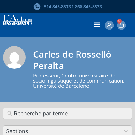
514 845‑8533
1 866 845‑8533
0
Carles de Rosselló
Peralta
Professeur, Centre universitaire de
sociolinguistique et de communication,
Université de Barcelone
12
Sections
results