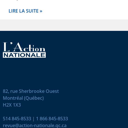
LIRE LA SUITE »
82, rue Sherbrooke Ouest
Montréal (Québec)
H2X 1X3
514 845-8533
|
1 866 845-8533
revue@action-nationale.qc.ca