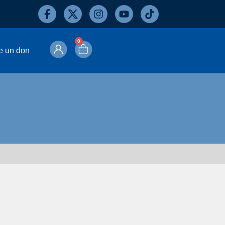
0
e un don