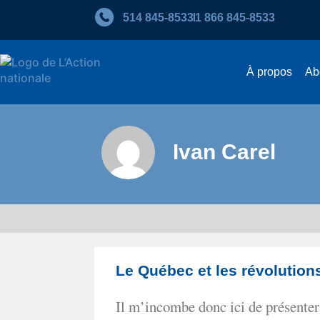
514 845‑8533
1 866 845‑8533
À propos
Ab
Ivan Carel
Le Québec et les révolution
Il m’incombe donc ici de présente