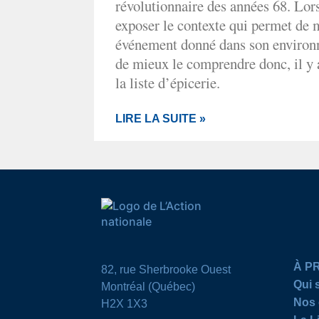
révolutionnaire des années 68. Lor
exposer le contexte qui permet de 
événement donné dans son environ
de mieux le comprendre donc, il y a
la liste d’épicerie.
LIRE LA SUITE »
À P
82, rue Sherbrooke Ouest
Qui
Montréal (Québec)
Nos 
H2X 1X3