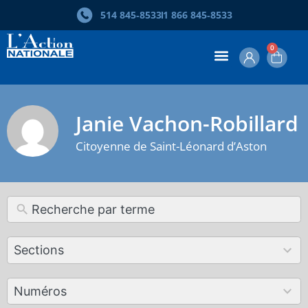
514 845‑8533
1 866 845‑8533
0
Janie Vachon-Robillard
Citoyenne de Saint-Léonard d’Aston
12
Sections
results
available
179
Numéros
results