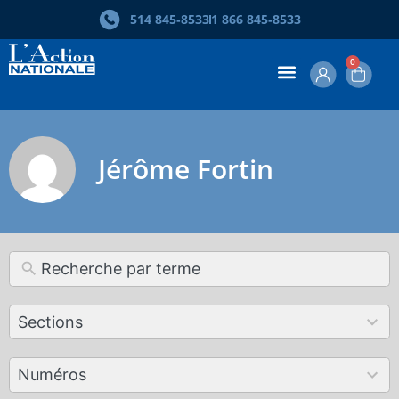
514 845‑8533
1 866 845‑8533
0
Jérôme Fortin
12
Sections
results
available
179
Numéros
results