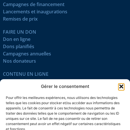
Campagnes de financement
Lancements et inaugurations
Remises de prix
FAIRE UN DON
Don en ligne
Dons planifiés
Campagnes annuelles
Nos donateurs
CONTENU EN LIGNE
Tous les articles
Gérer le consentement
Contenu réservé
Œuvres du mois
Pour offrir les meilleures expériences, nous utilisons des technologies
En vidéo
telles que les cookies pour stocker et/ou accéder aux informations des
appareils. Le fait de consentir à ces technologies nous permettra de
traiter des données telles que le comportement de navigation ou les ID
SUIVEZ-NOUS
uniques sur ce site. Le fait de ne pas consentir ou de retirer son
consentement peut avoir un effet négatif sur certaines caractéristiques
et fonctions.