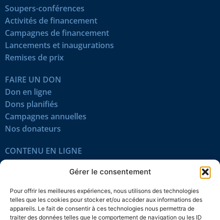
Soupers-conférences
Activités de financement
Campagnes de financement
Lancements et inaugurations
Remises de prix
FAIRE UN DON
Don en ligne
Dons planifiés
Campagnes annuelles
Nos donateurs
CONTENU EN LIGNE
Tous les articles
Gérer le consentement
Contenu réservé
Œuvres du mois
Pour offrir les meilleures expériences, nous utilisons des technologies
En vidéo
telles que les cookies pour stocker et/ou accéder aux informations des
appareils. Le fait de consentir à ces technologies nous permettra de
traiter des données telles que le comportement de navigation ou les ID