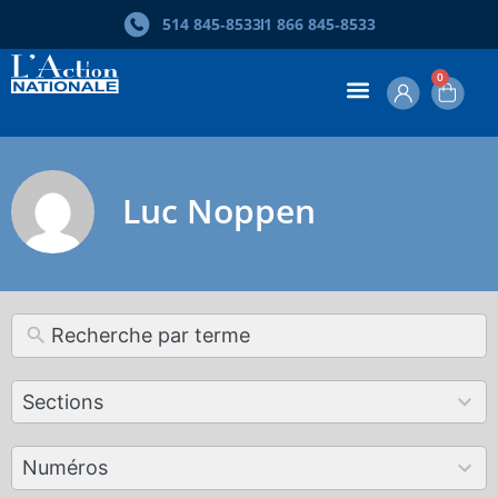
514 845‑8533
1 866 845‑8533
0
Luc Noppen
12
Sections
results
available
179
Numéros
results