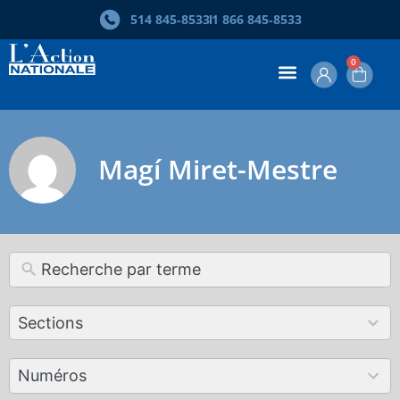
514 845‑8533
1 866 845‑8533
0
Magí Miret-Mestre
12
Sections
results
available
179
Numéros
results