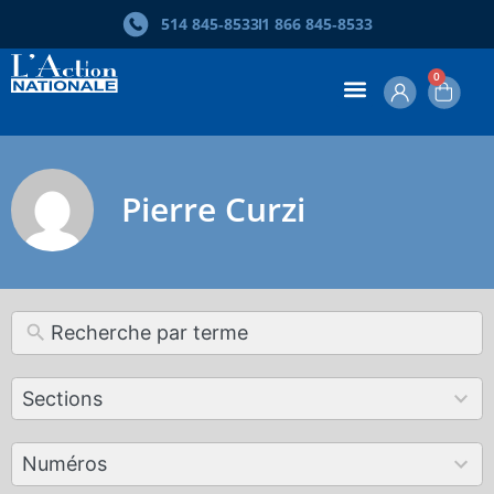
514 845‑8533
1 866 845‑8533
0
Pierre Curzi
12
Sections
results
available
179
Numéros
results