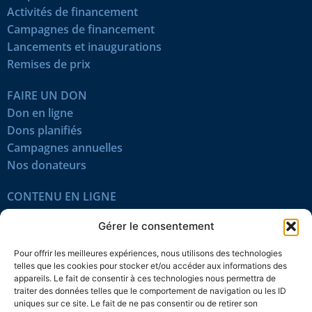
Activités de financement
Campagnes de financement
Lancements et inaugurations
Remises de prix
FAIRE UN DON
Don en ligne
Dons planifiés
Campagnes annuelles
Nos donateurs
CONTENU EN LIGNE
Tous les articles
Gérer le consentement
Contenu réservé
Œuvres du mois
Pour offrir les meilleures expériences, nous utilisons des technologies
En vidéo
telles que les cookies pour stocker et/ou accéder aux informations des
appareils. Le fait de consentir à ces technologies nous permettra de
traiter des données telles que le comportement de navigation ou les ID
SUIVEZ-NOUS
uniques sur ce site. Le fait de ne pas consentir ou de retirer son