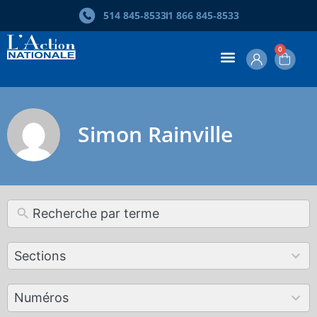
514 845‑8533
1 866 845‑8533
0
Simon Rainville
12
Sections
results
available
179
Numéros
results