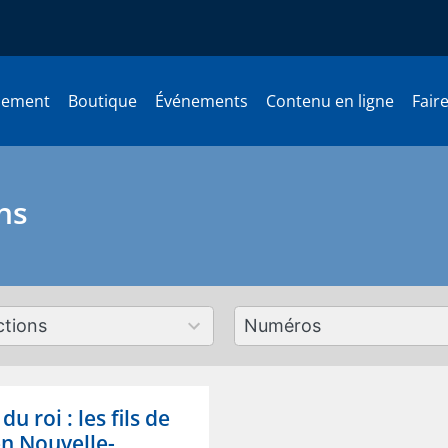
nement
Boutique
Événements
Contenu en ligne
Fair
ns
179
ts
results
lable
available
u roi : les fils de
en Nouvelle-