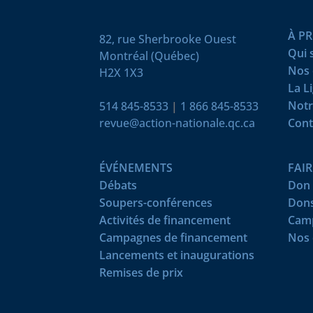
À P
82, rue Sherbrooke Ouest
Qui
Montréal (Québec)
Nos 
H2X 1X3
La L
Notr
514 845-8533
|
1 866 845-8533
revue@action-nationale.qc.ca
Cont
ÉVÉNEMENTS
FAI
Débats
Don 
Soupers-conférences
Dons
Activités de financement
Camp
Campagnes de financement
Nos 
Lancements et inaugurations
Remises de prix