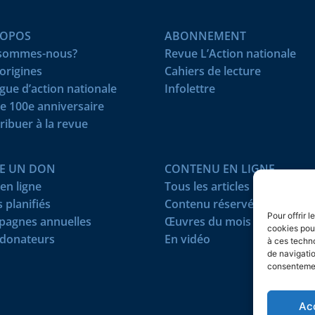
ROPOS
ABONNEMENT
 sommes-nous?
Revue L’Action nationale
origines
Cahiers de lecture
igue d’action nationale
Infolettre
e 100e anniversaire
ribuer à la revue
RE UN DON
CONTENU EN LIGNE
en ligne
Tous les articles
 planifiés
Contenu réservé
Pour offrir 
agnes annuelles
Œuvres du mois
cookies pour
donateurs
En vidéo
à ces techn
de navigatio
consentement
Ac