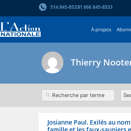
514 845‑8533
1 866 845‑8533
À propos
Abon
Thierry Noote
12
resul
avai
Josianne Paul. Exilés au nom d
famille et les faux-sauniers 