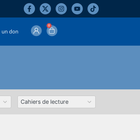
0
e un don
50
results
available