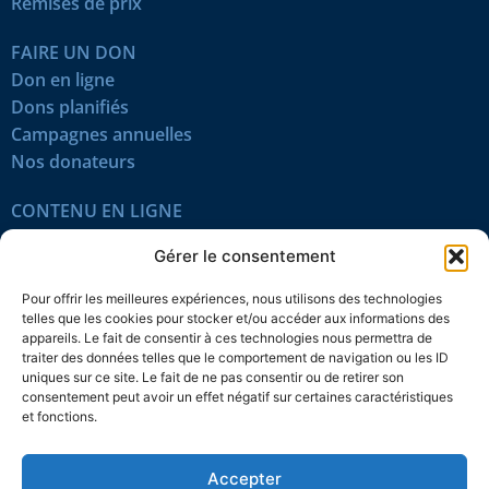
Remises de prix
FAIRE UN DON
Don en ligne
Dons planifiés
Campagnes annuelles
Nos donateurs
CONTENU EN LIGNE
Tous les articles
Gérer le consentement
Contenu réservé
Œuvres du mois
Pour offrir les meilleures expériences, nous utilisons des technologies
En vidéo
telles que les cookies pour stocker et/ou accéder aux informations des
appareils. Le fait de consentir à ces technologies nous permettra de
traiter des données telles que le comportement de navigation ou les ID
SUIVEZ-NOUS
uniques sur ce site. Le fait de ne pas consentir ou de retirer son
consentement peut avoir un effet négatif sur certaines caractéristiques
et fonctions.
Accepter