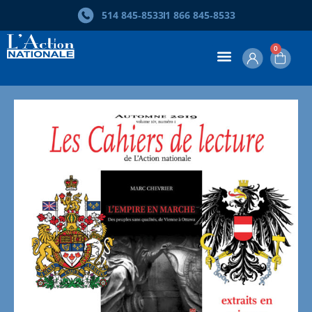
Skip
514 845‑8533
1 866 845‑8533
to
search
results
0