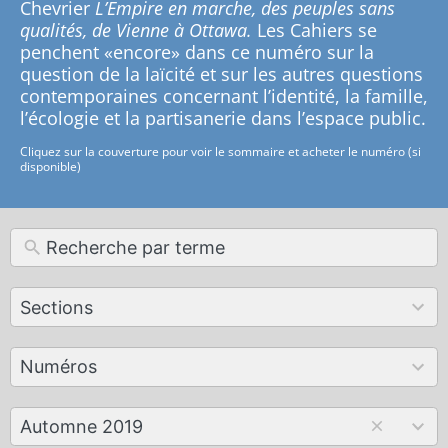
Chevrier
L’Empire en marche, des peuples sans
qualités, de Vienne à Ottawa.
Les Cahiers se
penchent «encore» dans ce numéro sur la
question de la laïcité et sur les autres questions
contemporaines concernant l’identité, la famille,
l’écologie et la partisanerie dans l’espace public.
Cliquez sur la couverture pour voir le sommaire et acheter le numéro (si
disponible)
12
Sections
results
available
179
Numéros
results
available
50
Automne 2019
results