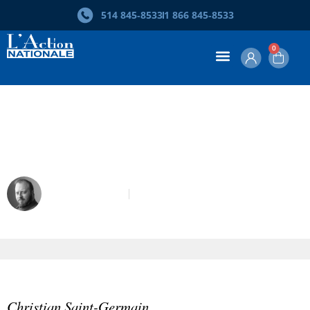
514 845‑8533
1 866 845‑8533
0
Christian Saint-Germain. Le mal du
Québec
David Leroux
Octobre 2016
Christian Saint-Germain