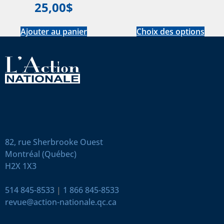
25,00
$
Ajouter au panier
Choix des options
82, rue Sherbrooke Ouest
Montréal (Québec)
H2X 1X3
514 845-8533
|
1 866 845-8533
revue@action-nationale.qc.ca