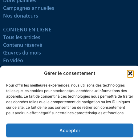
Dons planifiés
Campagnes annuelles
Nos donateurs
CONTENU EN LIGNE
Tous les articles
Contenu réservé
Œuvres du mois
En vidéo
Gérer le consentement
SUIVEZ-NOUS
Pour offrir les meilleures expériences, nous utilisons des technologies
telles que les cookies pour stocker et/ou accéder aux informations des
appareils. Le fait de consentir à ces technologies nous permettra de traiter
des données telles que le comportement de navigation ou les ID uniques
sur ce site. Le fait de ne pas consentir ou de retirer son consentement
peut avoir un effet négatif sur certaines caractéristiques et fonctions.
Confidentialité
Témoins
Mentions légales
Plan du site
Accepter
© 2026 L’Action nationale