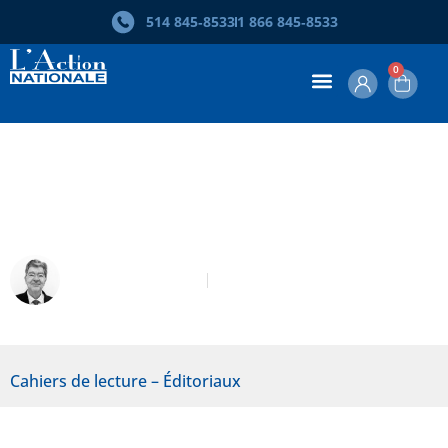
514 845‑8533
1 866 845‑8533
0
Été 2017 – Des navets et des chefs
d’œuvre
Robert Laplante
Été 2017
Cahiers de lecture – Éditoriaux