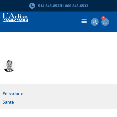
514 845‑8533
1 866 845‑8533
0
Éditorial – Saisir la crise
Robert Laplante
Avril-Mai 2020
Éditoriaux
Santé