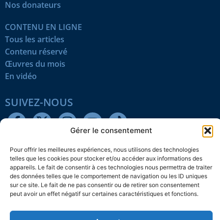
Nos donateurs
CONTENU EN LIGNE
Tous les articles
Contenu réservé
Œuvres du mois
En vidéo
SUIVEZ-NOUS
Gérer le consentement
Pour offrir les meilleures expériences, nous utilisons des technologies
telles que les cookies pour stocker et/ou accéder aux informations des
Confidentialité
Témoins
Mentions légales
Plan du site
appareils. Le fait de consentir à ces technologies nous permettra de traiter
des données telles que le comportement de navigation ou les ID uniques
sur ce site. Le fait de ne pas consentir ou de retirer son consentement
© 2026 L’Action nationale
peut avoir un effet négatif sur certaines caractéristiques et fonctions.