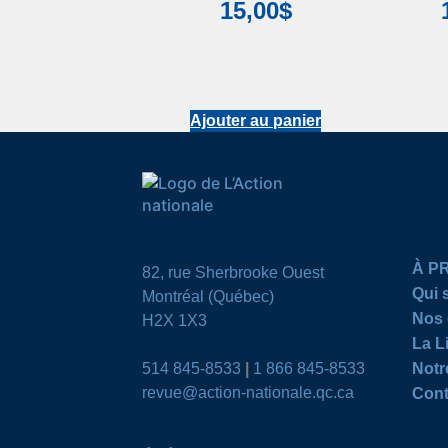
15,00
$
Ajouter au panier
À P
82, rue Sherbrooke Ouest
Qui
Montréal (Québec)
Nos 
H2X 1X3
La L
514 845-8533
|
1 866 845-8533
Notr
revue@action-nationale.qc.ca
Cont