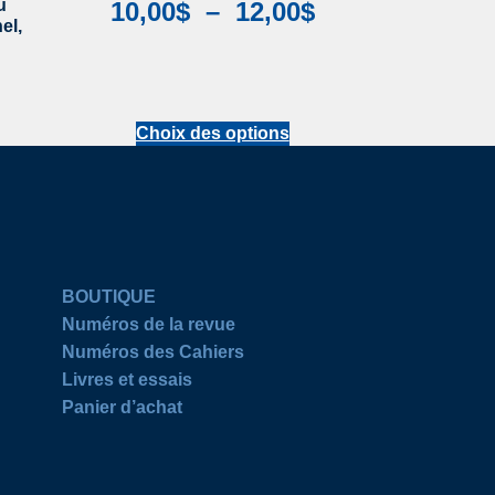
u
10,00
$
–
12,00
$
el,
Choix des options
BOUTIQUE
Numéros de la revue
Numéros des Cahiers
Livres et essais
Panier d’achat