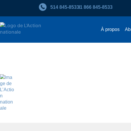
514 845‑8533
1 866 845‑8533
À propos
Ab
Mémoire de L’Action national
L’Action nationale