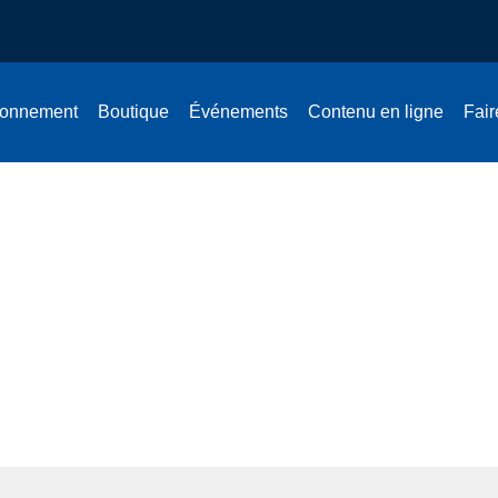
onnement
Boutique
Événements
Contenu en ligne
Fair
e sur la Charte des valeurs