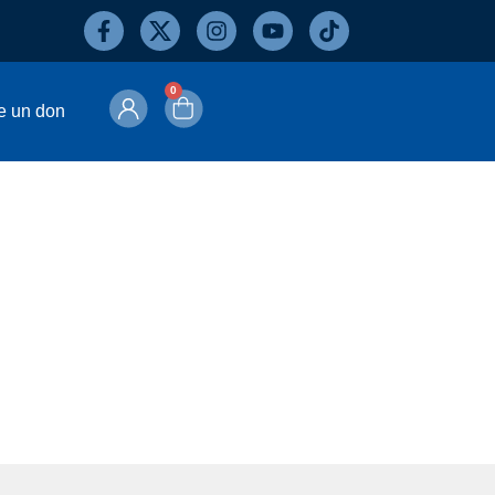
0
e un don