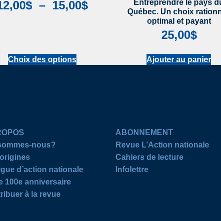
Entreprendre le pays d
12,00
$
–
15,00
$
Québec. Un choix rationn
optimal et payant
25,00
$
Choix des options
Ajouter au panier
ROPOS
ABONNEMENT
 sommes-nous?
Revue L’Action nationale
origines
Cahiers de lecture
igue d’action nationale
Infolettre
e 100e anniversaire
ribuer à la revue