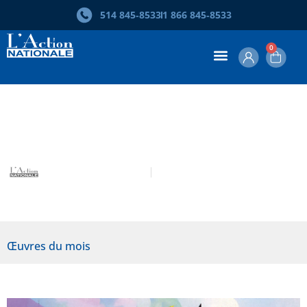
514 845‑8533
1 866 845‑8533
0
Œuvre du mois – Claude Le Sauteur
L’Action nationale
Octobre 2017
Œuvres du mois