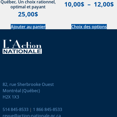
Québec. Un choix rationnel,
10,00
$
–
12,00
$
optimal et payant
25,00
$
Ajouter au panier
Choix des options
82, rue Sherbrooke Ouest
Montréal (Québec)
H2X 1X3
514 845-8533
|
1 866 845-8533
revue@action-nationale.qc.ca