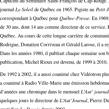
Capucins du Séminaire Saint-François de Cap-Rouge. Jou
journal
Le Soleil
de Québec en 1965. Pigiste au
Petit 
correspondant à Québec pour
Québec-Presse
. En 1969,
de 30 ans, dont 14 ans comme directeur de ce service. 
Québec. Au cours de cette longue carrière de communic
Rodrigue, Donatien Corriveau et Gérald Larose, il a r
Dans les années 1980, il publiait chaque semaine son bi
publication, Michel Rioux est devenu, de 1999 à 2010, 
De 1992 à 2002, il a aussi coanimé chez Vidéotron plu
a coanimé à Radio Ville-Marie une émission hebdomada
d’années une chronique dans le mensuel
L’Aut’ journal
quelques jours le directeur de
L’Aut’Journal
, Pierre D
quotidien
Le Devoir
depuis 2003.