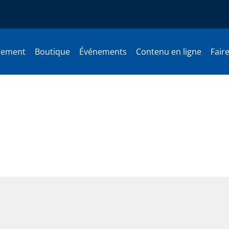
nement
Boutique
Événements
Contenu en ligne
Fair
 Présentation du lauréat