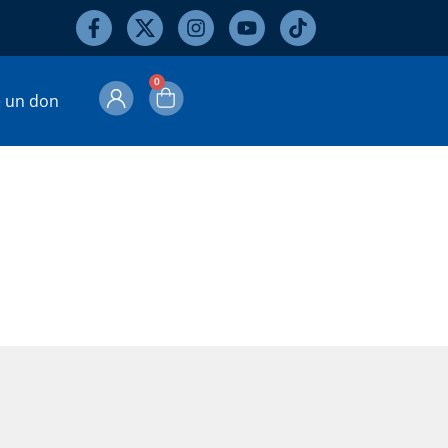
0
e un don