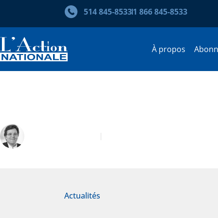
514 845‑8533
1 866 845‑8533
À propos
Abon
Le prix Rosaire-Morin 2021 –
Christian Gagnon
Prix Rosaire-Morin
Actualités