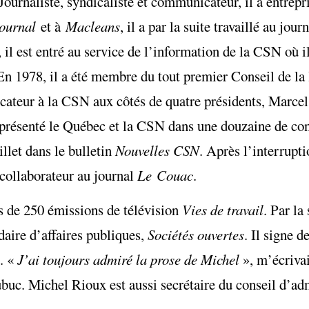
rnaliste, syndicaliste et communicateur, il a entrepri
Journal
et à
Macleans
, il a par la suite travaillé au jour
 il est entré au service de l’information de la CSN où i
En 1978, il a été membre du tout premier Conseil de la
ateur à la CSN aux côtés de quatre présidents, Marcel
eprésenté le Québec et la CSN dans une douzaine de con
llet dans le bulletin
Nouvelles CSN
. Après l’interrupti
collaborateur au journal
Le Couac
.
s de 250 émissions de télévision
Vies de travail
. Par la
ire d’affaires publiques,
Sociétés ouvertes
. Il signe 
. «
J’ai toujours admiré la prose de Michel
», m’écrivait
ubuc. Michel Rioux est aussi secrétaire du conseil d’ad