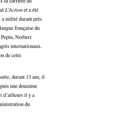
s sa carrière au
nal
L’Action
et a été
l a milité durant près
 langue française du
 Pepin, Norbert
grès internationaux.
on de cette
 suite, durant 13 ans, il
depuis une douzaine
 d’ailleurs il y a
ministration du