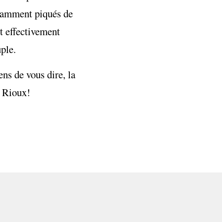
stamment piqués de
st effectivement
uple.
ns de vous dire, la
l Rioux!