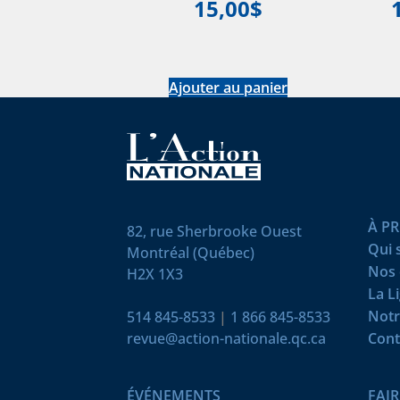
15,00
$
Ajouter au panier
À P
82, rue Sherbrooke Ouest
Qui
Montréal (Québec)
Nos 
H2X 1X3
La L
Notr
514 845-8533
|
1 866 845-8533
revue@action-nationale.qc.ca
Cont
ÉVÉNEMENTS
FAI