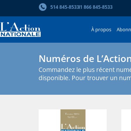
514 845‑8533
1 866 845‑8533
À propos
Abon
Numéros de L’Action
Commandez le plus récent num
disponible. Pour trouver un num