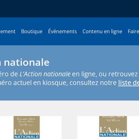
nement
Boutique
Événements
Contenu en ligne
Fair
 nationale
éro de
L’Action nationale
en ligne, ou retrouve
éro actuel en kiosque, consultez notre
liste 