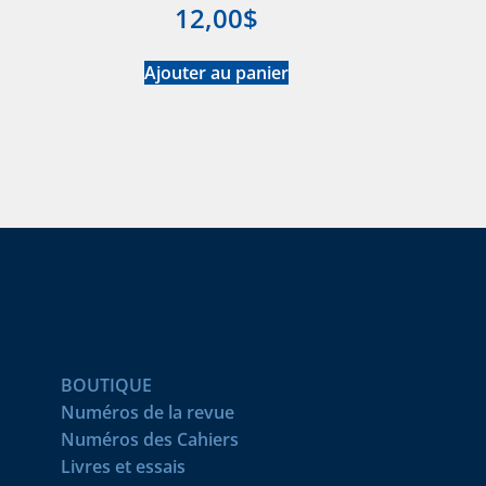
12,00
$
Ajouter au panier
BOUTIQUE
Numéros de la revue
Numéros des Cahiers
Livres et essais