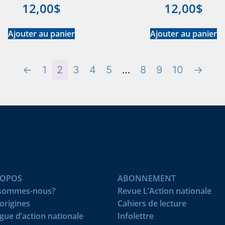
12,00
$
12,00
$
Ajouter au panier
Ajouter au panier
←
1
2
3
4
5
…
8
9
10
→
ROPOS
ABONNEMENT
 sommes-nous?
Revue L’Action nationale
origines
Cahiers de lecture
igue d’action nationale
Infolettre