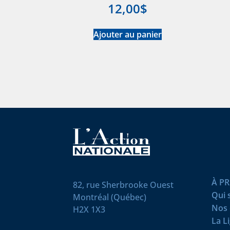
12,00
$
Ajouter au panier
À P
82, rue Sherbrooke Ouest
Qui
Montréal (Québec)
Nos 
H2X 1X3
La L