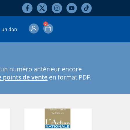
0
e un don
z un numéro antérieur encore
de points de vente
en format PDF.