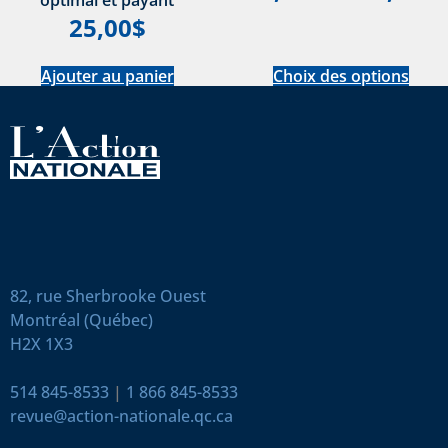
25,00
$
Ajouter au panier
Choix des options
82, rue Sherbrooke Ouest
Montréal (Québec)
H2X 1X3
514 845-8533
|
1 866 845-8533
revue@action-nationale.qc.ca