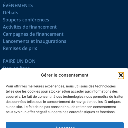
ÉVÉNEMENTS
Débats
Soupers-conférences
Activités de financement
Campagnes de financement
Lancements et inaugurations
Remises de prix
FAIRE UN DON
Don en ligne
Gérer le consentement
Dons planifiés
Campagnes annuelles
Pour offrir les meilleures expériences, nous utilisons des technologies
Nos donateurs
telles que les cookies pour stocker et/ou accéder aux informations des
appareils. Le fait de consentir à ces technologies nous permettra de traiter
des données telles que le comportement de navigation ou les ID uniques
CONTENU EN LIGNE
sur ce site. Le fait de ne pas consentir ou de retirer son consentement
Tous les articles
peut avoir un effet négatif sur certaines caractéristiques et fonctions.
Contenu réservé
Œuvres du mois