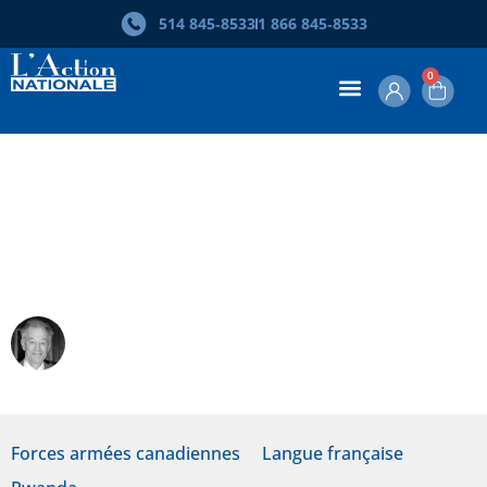
514 845‑8533
1 866 845‑8533
0
Roméo Dallaire : le Canada fait de lui
un héros, le Québec saura-t-il y voir
clair?
Robin Philpot
Forces armées canadiennes
Langue française