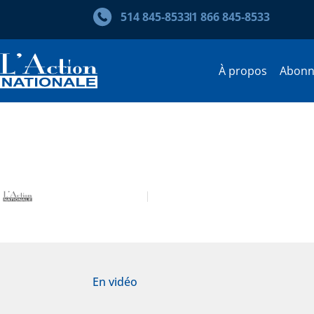
514 845‑8533
1 866 845‑8533
À propos
Abon
Souper-conférence 2011 – Pie
L’Action nationale
Soupers-conférences
En vidéo