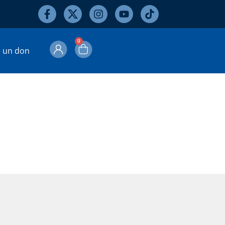
0
e un don