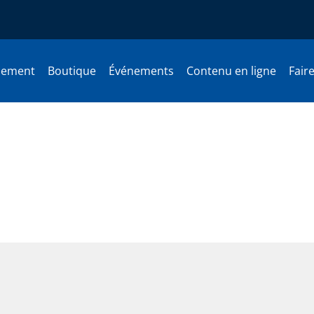
nement
Boutique
Événements
Contenu en ligne
Fair
rre Curzi