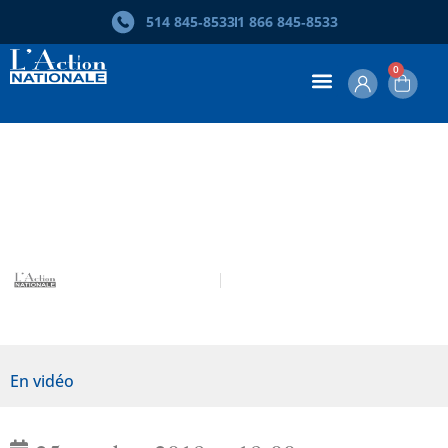
514 845‑8533
1 866 845‑8533
0
Souper conférence 2019 (version
complète)
L’Action nationale
Soupers-conférences
En vidéo