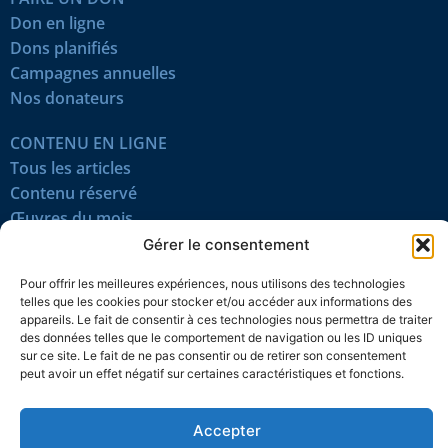
Don en ligne
Dons planifiés
Campagnes annuelles
Nos donateurs
CONTENU EN LIGNE
Tous les articles
Contenu réservé
Œuvres du mois
En vidéo
Gérer le consentement
Pour offrir les meilleures expériences, nous utilisons des technologies
SUIVEZ-NOUS
telles que les cookies pour stocker et/ou accéder aux informations des
appareils. Le fait de consentir à ces technologies nous permettra de traiter
des données telles que le comportement de navigation ou les ID uniques
sur ce site. Le fait de ne pas consentir ou de retirer son consentement
peut avoir un effet négatif sur certaines caractéristiques et fonctions.
Confidentialité
Témoins
Mentions légales
Plan du site
Accepter