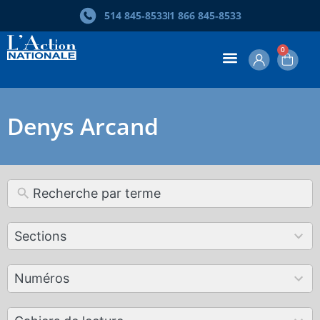
514 845‑8533
1 866 845‑8533
0
Denys Arcand
12
Sections
results
available
179
Numéros
results
available
50