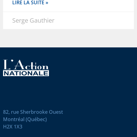
LIRE LA SUITE »
Serge Gauthier
82, rue Sherbrooke Ouest
Montréal (Québec)
H2X 1X3