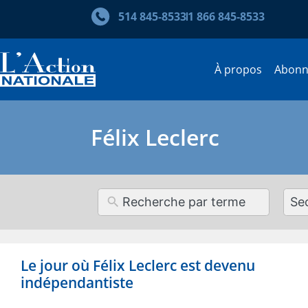
514 845‑8533
1 866 845‑8533
À propos
Abon
Félix Leclerc
12
resul
avai
Le jour où Félix Leclerc est devenu
indépendantiste