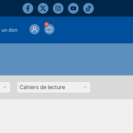
0
e un don
50
results
available