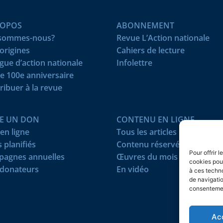
ROPOS
ABONNEMENT
 sommes-nous?
Revue L’Action nationale
origines
Cahiers de lecture
igue d’action nationale
Infolettre
e 100e anniversaire
ribuer à la revue
RE UN DON
CONTENU EN LIGNE
en ligne
Tous les articles
 planifiés
Contenu réservé
Pour offrir 
agnes annuelles
Œuvres du mois
cookies pour
donateurs
En vidéo
à ces techn
de navigatio
consentement
Ac