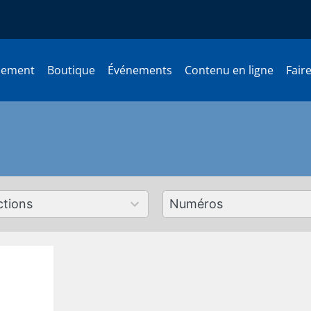
nement
Boutique
Événements
Contenu en ligne
Fair
179
ts
results
lable
available