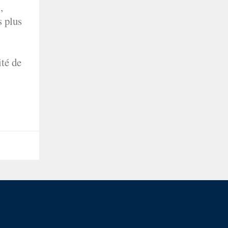
,
s plus
ité de