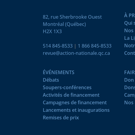
À P
82, rue Sherbrooke Ouest
Qui
Montréal (Québec)
Nos 
H2X 1X3
La L
Notr
514 845-8533
|
1 866 845-8533
revue@action-nationale.qc.ca
Cont
ÉVÉNEMENTS
FAI
Débats
Don 
Soupers-conférences
Dons
Activités de financement
Camp
Campagnes de financement
Nos 
Lancements et inaugurations
Remises de prix