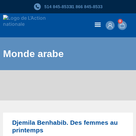
514 845‑8533
1 866 845‑8533
0
Contenu en ligne
Monde arabe
Djemila Benhabib. Des femmes au
printemps