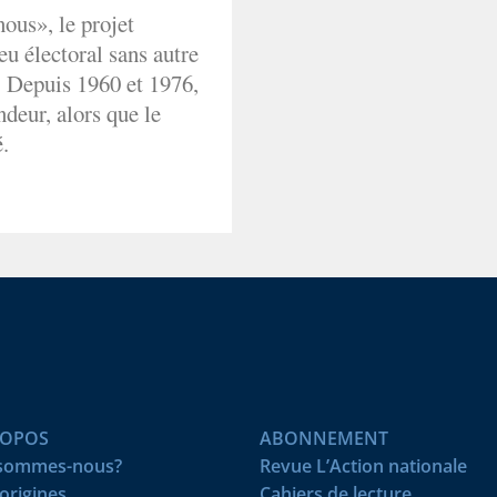
ous», le projet
eu électoral sans autre
. Depuis 1960 et 1976,
deur, alors que le
.
ROPOS
ABONNEMENT
 sommes-nous?
Revue L’Action nationale
origines
Cahiers de lecture