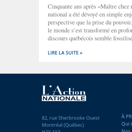
Cinquante ans après «Maître chez n
national a été dévoyé en simple enj
perspective que la prise du pouvoir
le monde s’est transformé en profon
discours québécois semble fossilisé
LIRE LA SUITE »
À P
82, rue Sherbrooke Ouest
Qui
Montréal (Québec)
Nos 