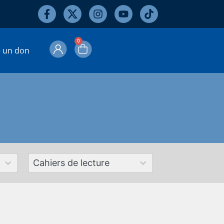
0
e un don
50
results
available