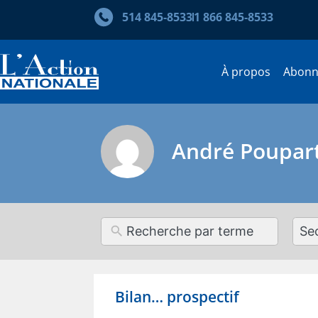
514 845‑8533
1 866 845‑8533
À propos
Abon
André Poupar
12
resul
avai
Bilan… prospectif