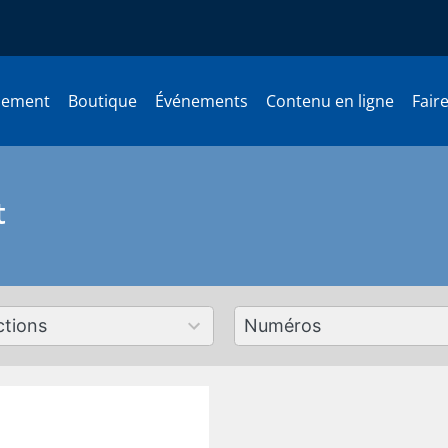
nement
Boutique
Événements
Contenu en ligne
Fair
t
179
ts
results
lable
available